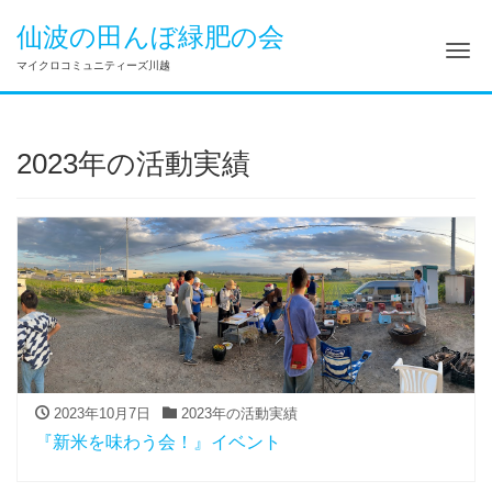
仙波の田んぼ緑肥の会
Me
マイクロコミュニティーズ川越
2023年の活動実績
2023年10月7日
2023年の活動実績
『新米を味わう会！』イベント